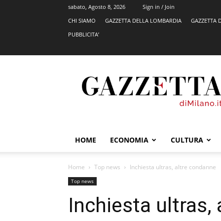
sabato, Agosto 8, 2026
Sign in / Join
CHI SIAMO
GAZZETTA DELLA LOMBARDIA
GAZZETTA 
PUBBLICITA’
GazzettadiMilano.it
HOME
ECONOMIA
CULTURA
Home
Top news
Inchiesta ultras, altre condanne
Top news
Inchiesta ultras,