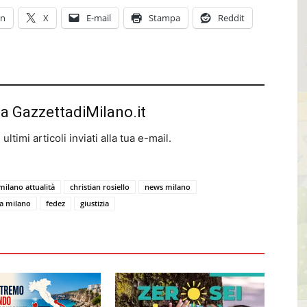
In
X
E-mail
Stampa
Reddit
da GazzettadiMilano.it
ltimi articoli inviati alla tua e-mail.
milano attualità
christian rosiello
news milano
a milano
fedez
giustizia