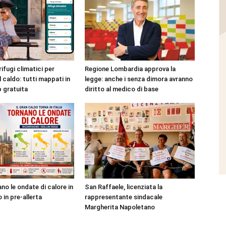
rifugi climatici per
Regione Lombardia approva la
l caldo: tutti mappati in
legge: anche i senza dimora avranno
p gratuita
diritto al medico di base
no le ondate di calore in
San Raffaele, licenziata la
o in pre-allerta
rappresentante sindacale
Margherita Napoletano