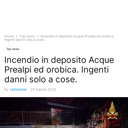
Home
Top news
Incendio in deposito Acque Prealpi ed orobica.
Ingenti danni solo a cose.
Top news
Incendio in deposito Acque
Prealpi ed orobica. Ingenti
danni solo a cose.
By
redazione
-
24 Agosto 2020