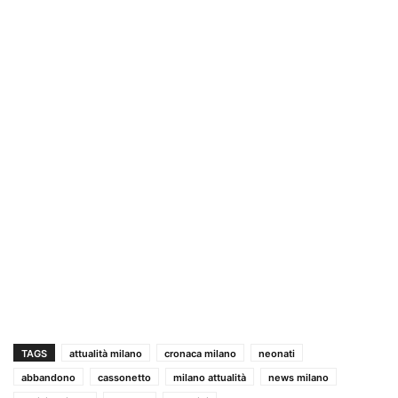
TAGS
attualità milano
cronaca milano
neonati
abbandono
cassonetto
milano attualità
news milano