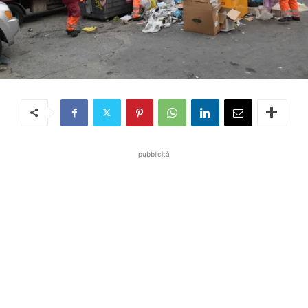
pubblicità