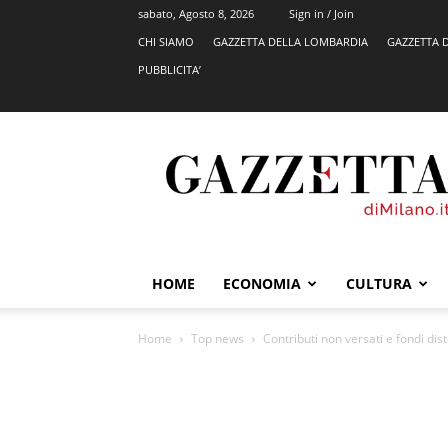
sabato, Agosto 8, 2026
Sign in / Join
CHI SIAMO
GAZZETTA DELLA LOMBARDIA
GAZZETTA 
PUBBLICITA’
GazzettadiMilano.it
HOME
ECONOMIA
CULTURA
Home
Top news
Contributi non versati e fondi dis