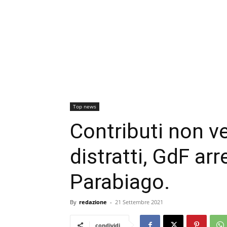
Top news
Contributi non ve
distratti, GdF ar
Parabiago.
By
redazione
-
21 Settembre 2021
condividi