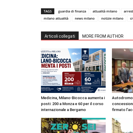
TAGS
guardia di finanza
attualità milano
arrest
milano attualità
news milano
notizie milano
c
Articoli collegati
MORE FROM AUTHOR
Medicina, Milano-Bicocca aumenta i
Autodromo 
posti: 200 a Monza e 60 per il corso
concessione
internazionale a Bergamo
firmato l’a