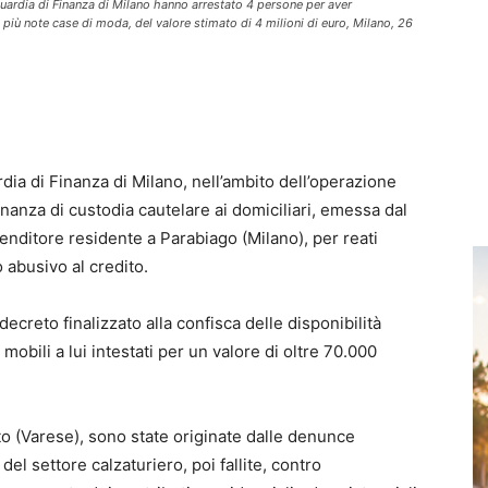
 Guardia di Finanza di Milano hanno arrestato 4 persone per aver
 più note case di moda, del valore stimato di 4 milioni di euro, Milano, 26
dia di Finanza di Milano, nell’ambito dell’operazione
nza di custodia cautelare ai domiciliari, emessa dal
renditore residente a Parabiago (Milano), per reati
so abusivo al credito.
reto finalizzato alla confisca delle disponibilità
 mobili a lui intestati per un valore di oltre 70.000
to (Varese), sono state originate dalle denunce
l settore calzaturiero, poi fallite, contro