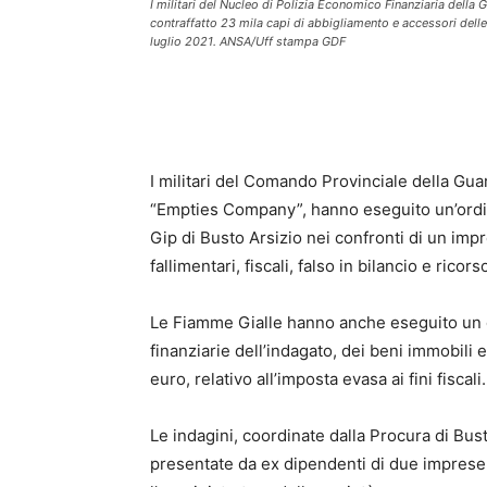
I militari del Nucleo di Polizia Economico Finanziaria della
contraffatto 23 mila capi di abbigliamento e accessori delle
luglio 2021. ANSA/Uff stampa GDF
I militari del Comando Provinciale della Guar
“Empties Company”, hanno eseguito un’ordina
Gip di Busto Arsizio nei confronti di un imp
fallimentari, fiscali, falso in bilancio e ricor
Le Fiamme Gialle hanno anche eseguito un dec
finanziarie dell’indagato, dei beni immobili e
euro, relativo all’imposta evasa ai fini fiscali.
Le indagini, coordinate dalla Procura di Bus
presentate da ex dipendenti di due imprese de