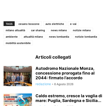
TAGS
cesano boscone
auto elettriche
e-vai
milano attualità
car sharing
news milano
notizie milano
ambiente
attualità milano
news lombardia
notizie lombardia
mobilità sostenibile
Articoli collegati
Autodromo Nazionale Monza,
concessione prorogata fino al
2044: firmato l’accordo
redazione
-
6 Agosto 2026
Caldo estremo, cresce la voglia di
mare: Puglia, Sardegna e Sicilia...