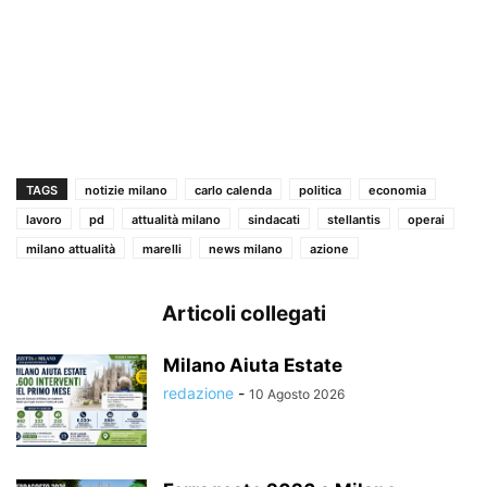
TAGS
notizie milano
carlo calenda
politica
economia
lavoro
pd
attualità milano
sindacati
stellantis
operai
milano attualità
marelli
news milano
azione
Articoli collegati
Milano Aiuta Estate
redazione
-
10 Agosto 2026