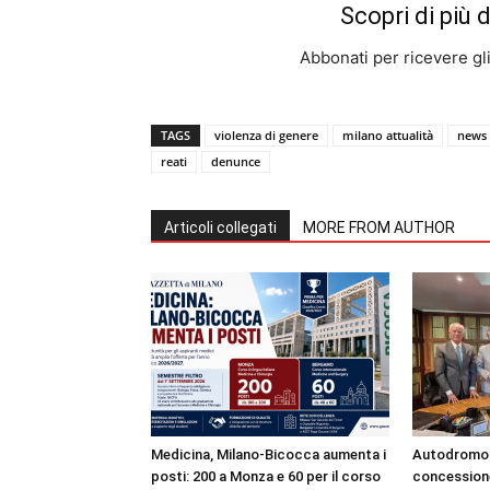
Scopri di più 
Abbonati per ricevere gli u
TAGS
violenza di genere
milano attualità
news
reati
denunce
Articoli collegati
MORE FROM AUTHOR
Medicina, Milano-Bicocca aumenta i
Autodromo 
posti: 200 a Monza e 60 per il corso
concessione