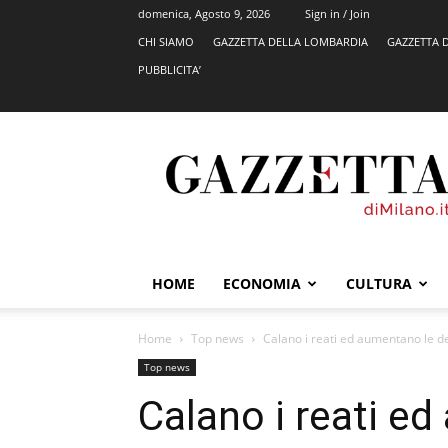
domenica, Agosto 9, 2026
Sign in / Join
CHI SIAMO
GAZZETTA DELLA LOMBARDIA
GAZZETTA 
PUBBLICITA’
GazzettadiMilano.it
HOME
ECONOMIA
CULTURA
Home
Top news
Calano i reati ed aumentano le d
Top news
Calano i reati e