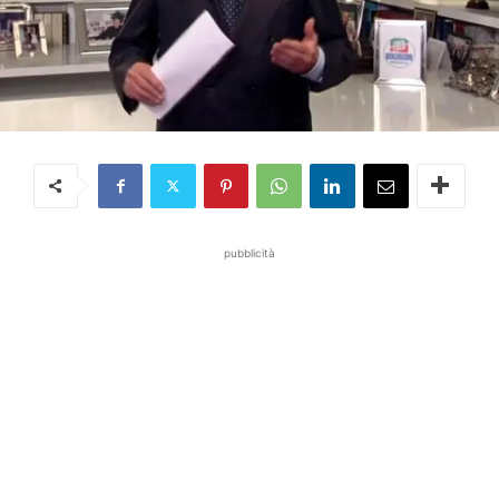
pubblicità