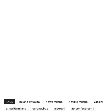
TAGS
milano attualità
news milano
notizie milano
vaccini
attualità milano
coronavirus
alberghi
atr confesercenti