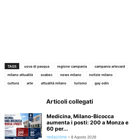
TAGS
uova di pasqua
regione campania
campania artecard
milano attualità
scabec
news milano
notizie milano
cultura
arte
attualità milano
turismo
gay odin
Articoli collegati
Medicina, Milano-Bicocca
aumenta i posti: 200 a Monza e
60 per...
redazione
-
8 Agosto 2026