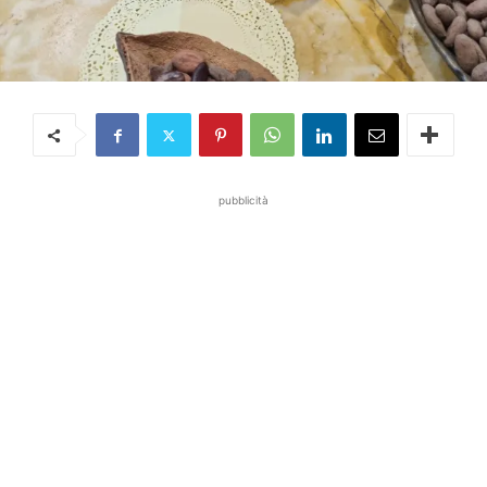
pubblicità