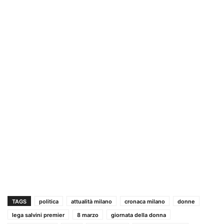
TAGS
politica
attualità milano
cronaca milano
donne
lega salvini premier
8 marzo
giornata della donna