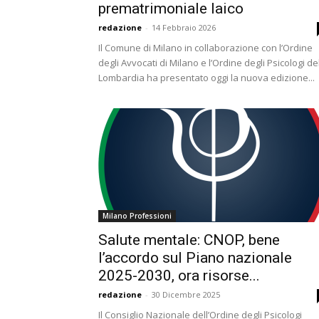
prematrimoniale laico
redazione
-
14 Febbraio 2026
Il Comune di Milano in collaborazione con l’Ordine
degli Avvocati di Milano e l’Ordine degli Psicologi de
Lombardia ha presentato oggi la nuova edizione...
Milano Professioni
Salute mentale: CNOP, bene
l’accordo sul Piano nazionale
2025-2030, ora risorse...
redazione
-
30 Dicembre 2025
Il Consiglio Nazionale dell’Ordine degli Psicologi