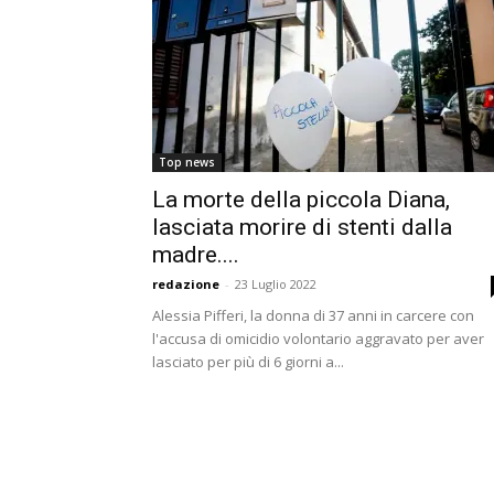
Top news
La morte della piccola Diana,
lasciata morire di stenti dalla
madre....
redazione
-
23 Luglio 2022
Alessia Pifferi, la donna di 37 anni in carcere con
l'accusa di omicidio volontario aggravato per aver
lasciato per più di 6 giorni a...