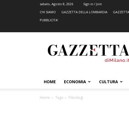
sabato, Agosto 8, 2026
Sign in / Join
CHI SIAMO
GAZZETTA DELLA LOMBARDIA
GAZZETTA
PUBBLICITA’
GazzettadiMilano.it
HOME
ECONOMIA
CULTURA
Home
Tags
Psicologi