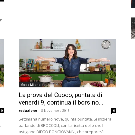
un
Moda Milano
La prova del Cuoco, puntata di
venerdì 9, continua il borsino...
redazione
-
8 Novembre 2018
0
0
Settimana numero nove, quinta puntata. Si inizierà
a
parlando di BROCCOLI, con la ricetta dello chef
astigiano DIEGO BONGIOVANNI, che preparerà