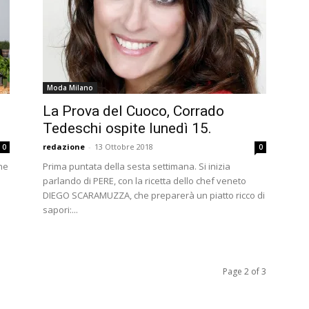
Moda Milano
La Prova del Cuoco, Corrado
Tedeschi ospite lunedì 15.
redazione
-
13 Ottobre 2018
0
0
he
Prima puntata della sesta settimana. Si inizia
parlando di PERE, con la ricetta dello chef veneto
DIEGO SCARAMUZZA, che preparerà un piatto ricco di
sapori:...
Page 2 of 3