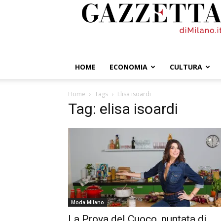
GazzettadiMilano.it
HOME
ECONOMIA
CULTURA
Home
Tags
Elisa isoardi
Tag: elisa isoardi
Moda Milano
La Prova del Cuoco, puntata di