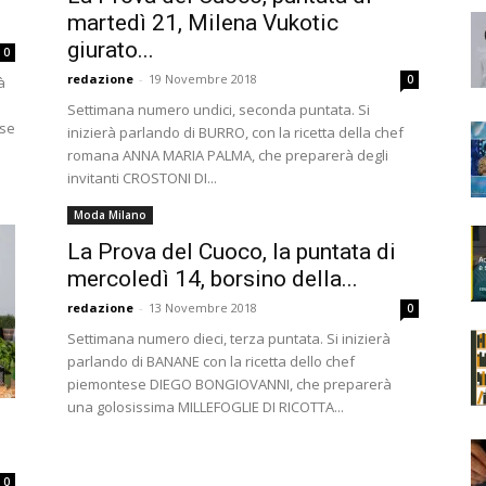
martedì 21, Milena Vukotic
giurato...
0
redazione
-
19 Novembre 2018
0
à
Settimana numero undici, seconda puntata. Si
ose
inizierà parlando di BURRO, con la ricetta della chef
romana ANNA MARIA PALMA, che preparerà degli
invitanti CROSTONI DI...
Moda Milano
La Prova del Cuoco, la puntata di
mercoledì 14, borsino della...
redazione
-
13 Novembre 2018
0
Settimana numero dieci, terza puntata. Si inizierà
parlando di BANANE con la ricetta dello chef
piemontese DIEGO BONGIOVANNI, che preparerà
una golosissima MILLEFOGLIE DI RICOTTA...
0