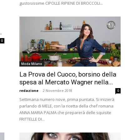
gustosissime CIPOLLE RIPIENE DI BROCCOLI...
.
0
Moda Milano
La Prova del Cuoco, borsino della
spesa al Mercato Wagner nella...
redazione
-
2 Novembre 2018
0
Settimana numero nove, prima puntata. Si inizierà
parlando di MELE, con la ricetta della chef romana
ANNA MARIA PALMA che preparerà delle squisite
FRITTELLE DI...