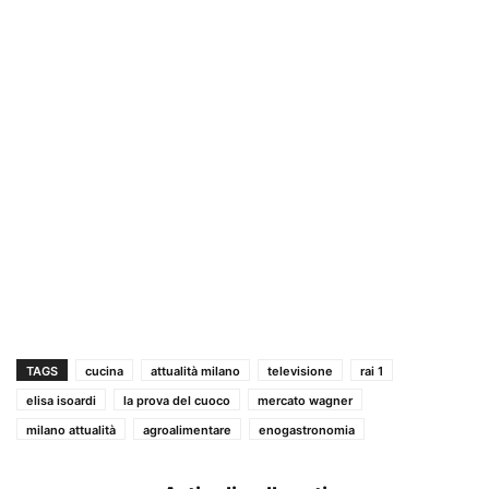
TAGS
cucina
attualità milano
televisione
rai 1
elisa isoardi
la prova del cuoco
mercato wagner
milano attualità
agroalimentare
enogastronomia