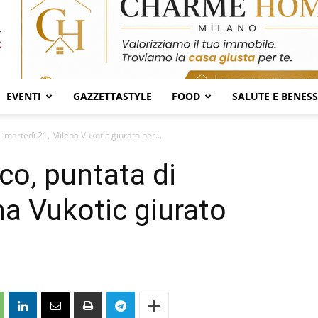
EVENTI
GAZZETTASTYLE
FOOD
SALUTE E BENES
 martedì 21, Milena Vukotic giurato per...
co, puntata di
na Vukotic giurato