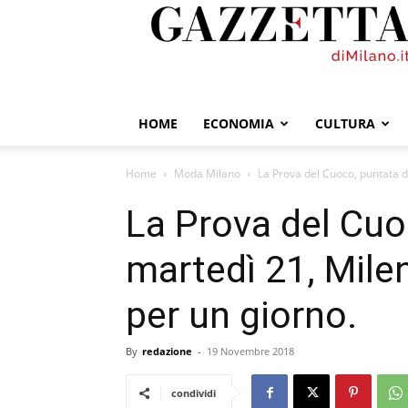
GazzettadiMilano.it
HOME
ECONOMIA
CULTURA
Home
Moda Milano
La Prova del Cuoco, puntata di
La Prova del Cuo
martedì 21, Mile
per un giorno.
By
redazione
-
19 Novembre 2018
condividi