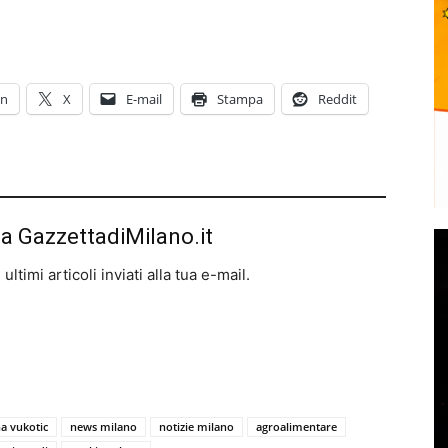
In
X
E-mail
Stampa
Reddit
da GazzettadiMilano.it
ltimi articoli inviati alla tua e-mail.
a vukotic
news milano
notizie milano
agroalimentare