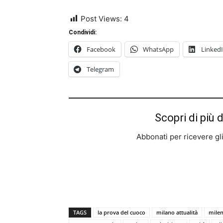
Post Views:
4
Condividi:
Facebook
WhatsApp
Linked
Telegram
Scopri di più 
Abbonati per ricevere gli u
TAGS
la prova del cuoco
milano attualità
milen