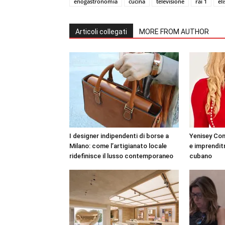
enogastronomia
cucina
televisione
rai 1
el
Articoli collegati
MORE FROM AUTHOR
I designer indipendenti di borse a
Yenisey Con
Milano: come l’artigianato locale
e imprenditri
ridefinisce il lusso contemporaneo
cubano