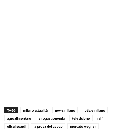
TAGS
milano attualità
news milano
notizie milano
agroalimentare
enogastronomia
televisione
rai 1
elisa isoardi
la prova del cuoco
mercato wagner