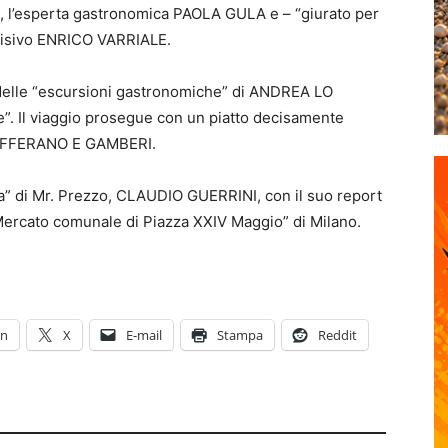
LI, l’esperta gastronomica PAOLA GULA e – “giurato per
levisivo ENRICO VARRIALE.
 delle “escursioni gastronomiche” di ANDREA LO
e”. Il viaggio prosegue con un piatto decisamente
ZAFFERANO E GAMBERI.
a” di Mr. Prezzo, CLAUDIO GUERRINI, con il suo report
“Mercato comunale di Piazza XXIV Maggio” di Milano.
In
X
E-mail
Stampa
Reddit