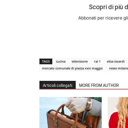
Scopri di più 
Abbonati per ricevere gli u
TAGS
cucina
televisione
rai 1
elisa isoardi
mercato comunale di piazza xxiv maggio
news milan
Articoli collegati
MORE FROM AUTHOR