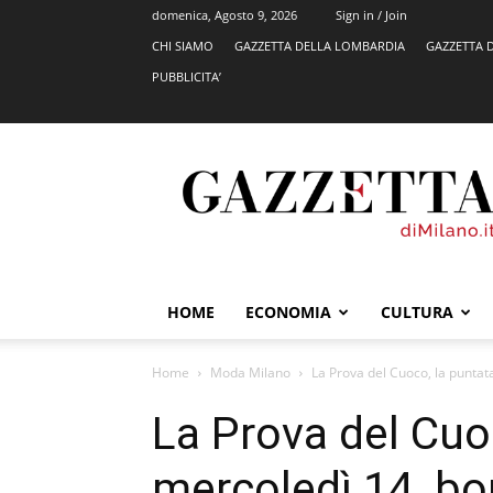
domenica, Agosto 9, 2026
Sign in / Join
CHI SIAMO
GAZZETTA DELLA LOMBARDIA
GAZZETTA 
PUBBLICITA’
GazzettadiMilano.it
HOME
ECONOMIA
CULTURA
Home
Moda Milano
La Prova del Cuoco, la puntata
La Prova del Cuoc
mercoledì 14, bo