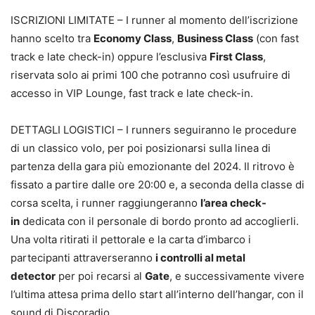
ISCRIZIONI LIMITATE – I runner al momento dell’iscrizione
hanno scelto tra
Economy Class
,
Business Class
(con fast
track e late check-in) oppure l’esclusiva
First Class
,
riservata solo ai primi 100 che potranno così usufruire di
accesso in VIP Lounge, fast track e late check-in.
DETTAGLI LOGISTICI – I runners seguiranno le procedure
di un classico volo, per poi posizionarsi sulla linea di
partenza della gara più emozionante del 2024. Il ritrovo è
fissato a partire dalle ore 20:00 e, a seconda della classe di
corsa scelta, i runner raggiungeranno
l’area check-
in
dedicata con il personale di bordo pronto ad accoglierli.
Una volta ritirati il pettorale e la carta d’imbarco i
partecipanti attraverseranno
i controlli al metal
detector
per poi recarsi al
Gate
, e successivamente vivere
l’ultima attesa prima dello start all’interno dell’hangar, con il
sound di Discoradio.