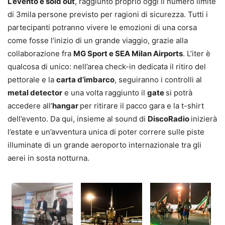
L’evento è sold out
, raggiunto proprio oggi il numero limite
di 3mila persone previsto per ragioni di sicurezza. Tutti i
partecipanti potranno vivere le emozioni di una corsa
come fosse l’inizio di un grande viaggio, grazie alla
collaborazione fra
MG Sport e SEA Milan Airports
. L’iter è
qualcosa di unico: nell’area check-in dedicata il ritiro del
pettorale e la
carta d’imbarco
, seguiranno i controlli al
metal detector
e una volta raggiunto il
gate
si potrà
accedere all’
hangar
per ritirare il pacco gara e la t-shirt
dell’evento. Da qui, insieme al sound di
DiscoRadio
inizierà
l’estate e un’avventura unica di poter correre sulle piste
illuminate di un grande aeroporto internazionale tra gli
aerei in sosta notturna.