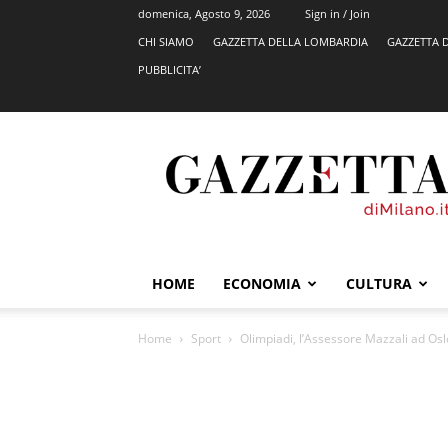
domenica, Agosto 9, 2026
Sign in / Join
CHI SIAMO
GAZZETTA DELLA LOMBARDIA
GAZZETTA 
PUBBLICITA’
GazzettadiMilano.it
HOME
ECONOMIA
CULTURA
Home
Sport
Olimpiadi, l’Assessore Mazzali ad Osl