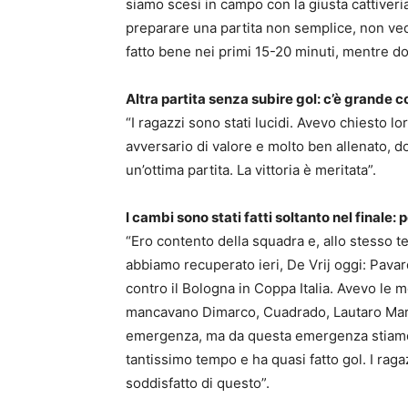
siamo scesi in campo con la giusta cattiver
preparare una partita non semplice, non vede
fatto bene nei primi 15-20 minuti, mentre do
Altra partita senza subire gol: c’è grande 
“I ragazzi sono stati lucidi. Avevo chiesto l
avversario di valore e molto ben allenato, d
un’ottima partita. La vittoria è meritata”.
I cambi sono stati fatti soltanto nel finale:
“Ero contento della squadra e, allo stesso t
abbiamo recuperato ieri, De Vrij oggi: Pava
contro il Bologna in Coppa Italia. Avevo le m
mancavano Dimarco, Cuadrado, Lautaro Mart
emergenza, ma da questa emergenza stiamo t
tantissimo tempo e ha quasi fatto gol. I rag
soddisfatto di questo”.