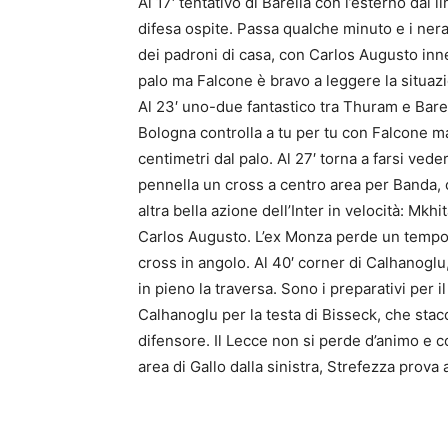
Al 17′ tentativo di Barella con l’esterno dal 
difesa ospite. Passa qualche minuto e i nera
dei padroni di casa, con Carlos Augusto inn
palo ma Falcone è bravo a leggere la situazi
Al 23′ uno-due fantastico tra Thuram e Bare
Bologna controlla a tu per tu con Falcone m
centimetri dal palo. Al 27′ torna a farsi veder
pennella un cross a centro area per Banda, 
altra bella azione dell’Inter in velocità: Mk
Carlos Augusto. L’ex Monza perde un tempo d
cross in angolo. Al 40′ corner di Calhanoglu
in pieno la traversa. Sono i preparativi per i
Calhanoglu per la testa di Bisseck, che stacca 
difensore. Il Lecce non si perde d’animo e co
area di Gallo dalla sinistra, Strefezza prova