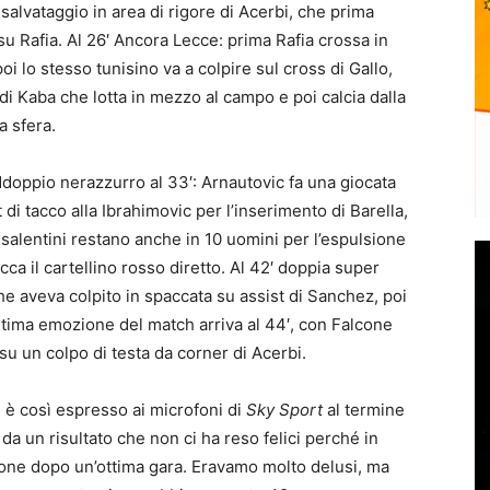
 salvataggio in area di rigore di Acerbi, che prima
su Rafia. Al 26′ Ancora Lecce: prima Rafia crossa in
oi lo stesso tunisino va a colpire sul cross di Gallo,
di Kaba che lotta in mezzo al campo e poi calcia dalla
a sfera.
doppio nerazzurro al 33′
: Arnautovic fa una giocata
t di tacco alla Ibrahimovic per l’inserimento di Barella,
i salentini restano anche in 10 uomini per l’espulsione
ca il cartellino rosso diretto. Al 42′ doppia super
he aveva colpito in spaccata su assist di Sanchez, poi
L’ultima emozione del match arriva al 44′, con Falcone
a su un colpo di testa da corner di Acerbi.
si è così espresso ai microfoni di
Sky Sport
al termine
 da un risultato che non ci ha reso felici perché in
ione dopo un’ottima gara. Eravamo molto delusi, ma