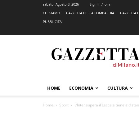
sabato, Agosto 8, 2026
Sign in / Join
CHI SIAMO
GAZZETTA DELLA LOMBARDIA
GAZZETTA 
PUBBLICITA’
GazzettadiMilano.it
HOME
ECONOMIA
CULTURA
Home
Sport
L’Inter supera il Lecce e tiene a distan