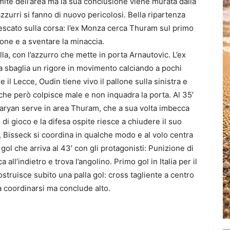
limite dell’area ma la sua conclusione viene murata dalla
zzurri si fanno di nuovo pericolosi. Bella ripartenza
escato sulla corsa: l’ex Monza cerca Thuram sul primo
one e a sventare la minaccia.
lla
, con l’azzurro che mette in porta Arnautovic. L’ex
a sbaglia un rigore in movimento calciando a pochi
e il Lecce, Oudin tiene vivo il pallone sulla sinistra e
che però colpisce male e non inquadra la porta. Al 35′
hitaryan serve in area Thuram, che a sua volta imbecca
i gioco e la difesa ospite riesce a chiudere il suo
, Bisseck si coordina in qualche modo e al volo centra
l gol che arriva al 43′ con gli protagonisti: Punizione di
all’indietro e trova l’angolino. Primo gol in Italia per il
struisce subito una palla gol: cross tagliente a centro
 a coordinarsi ma conclude alto.