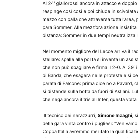
Al 24′
giallorossi ancora in attacco e doppio
respinge così così e poi chiude in scivolata 
mezzo con palla che attraversa tutta l’area, p
para Sommer. Alla mezz’ora azione insistita 
distanza: Sommer in due tempi neutralizza l
Nel momento migliore del Lecce arriva il
rad
stellare: spalle alla porta si inventa un assis
che non può sbagliare e firma il 2-0. Al 39′ 
di Banda, che esagera nelle proteste e si bec
parata di Falcone: prima dice no a Pavard, c
si distende sulla botta da fuori di Asllani. 
che nega ancora il tris all’Inter, questa volt
Il tecnico dei nerazzurri,
Simone Inzaghi
, 
della gara vinta contro i pugliesi: “Venivamo
Coppa Italia avremmo meritato la qualificaz