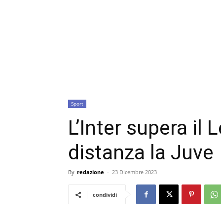
Sport
L’Inter supera il 
distanza la Juve
By
redazione
-
23 Dicembre 2023
condividi