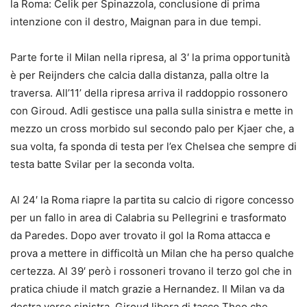
la Roma: Celik per Spinazzola, conclusione di prima
intenzione con il destro, Maignan para in due tempi.
Parte forte il Milan nella ripresa, al 3′ la prima opportunità
è per Reijnders che calcia dalla distanza, palla oltre la
traversa. All’11’ della ripresa arriva il raddoppio rossonero
con Giroud. Adli gestisce una palla sulla sinistra e mette in
mezzo un cross morbido sul secondo palo per Kjaer che, a
sua volta, fa sponda di testa per l’ex Chelsea che sempre di
testa batte Svilar per la seconda volta.
Al 24′ la Roma riapre la partita su calcio di rigore concesso
per un fallo in area di Calabria su Pellegrini e trasformato
da Paredes. Dopo aver trovato il gol la Roma attacca e
prova a mettere in difficoltà un Milan che ha perso qualche
certezza. Al 39′ però i rossoneri trovano il terzo gol che in
pratica chiude il match grazie a Hernandez. Il Milan va da
destra verso sinistra, Giroud libera di tacco Theo che