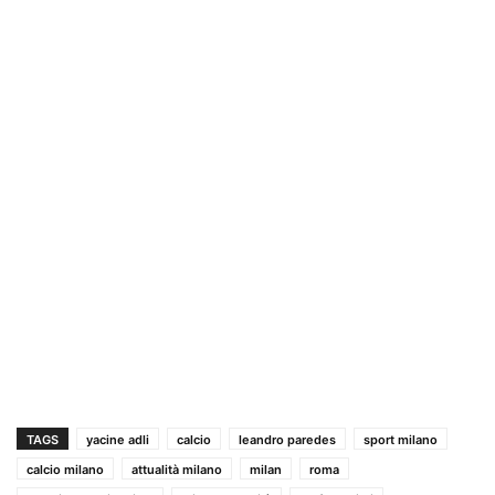
TAGS
yacine adli
calcio
leandro paredes
sport milano
calcio milano
attualità milano
milan
roma