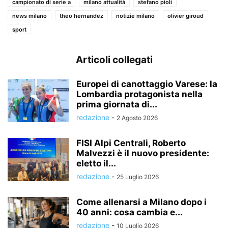
campionato di serie a
milano attualità
stefano pioli
news milano
theo hernandez
notizie milano
olivier giroud
sport
Articoli collegati
Europei di canottaggio Varese: la
Lombardia protagonista nella
prima giornata di...
redazione
-
2 Agosto 2026
FISI Alpi Centrali, Roberto
Malvezzi è il nuovo presidente:
eletto il...
redazione
-
25 Luglio 2026
Come allenarsi a Milano dopo i
40 anni: cosa cambia e...
redazione
-
10 Luglio 2026