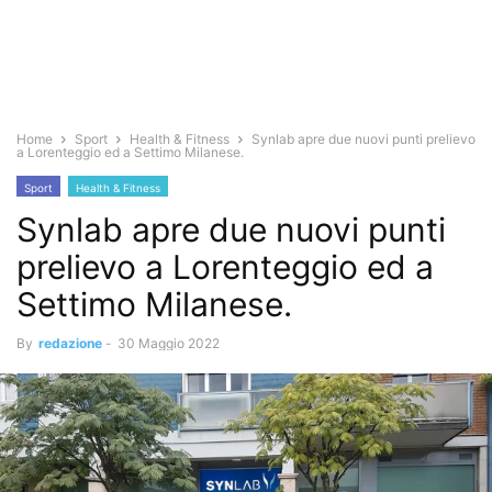
Home
Sport
Health & Fitness
Synlab apre due nuovi punti prelievo
a Lorenteggio ed a Settimo Milanese.
Sport
Health & Fitness
Synlab apre due nuovi punti
prelievo a Lorenteggio ed a
Settimo Milanese.
By
redazione
-
30 Maggio 2022