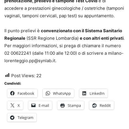
prenotazione, prelievo e tampone Test Covid
e di
accedere a prestazioni ginecologiche / ostetriche (tamponi
vaginali, tamponi cervicali, pap test) su appuntamento.
Il punto prelievi è
convenzionato con il Sistema Sanitario
Regionale
(SSR Regione Lombardia)
e con altri enti privati
.
Per maggiori informazioni, si prega di chiamare il numero
02 00622241 (dalle 11:00 alle 12:00) o di scrivere a milano-
lorenteggio.pp@synlab.it.
Post Views:
22
Condividi:
Facebook
WhatsApp
LinkedIn
X
E-mail
Stampa
Reddit
Telegram