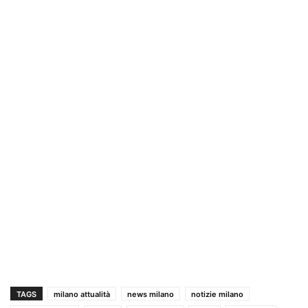
TAGS
milano attualità
news milano
notizie milano