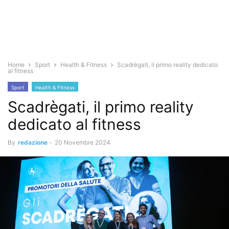
Home
Sport
Health & Fitness
Scadrègati, il primo reality dedicato
al fitness
Sport
Health & Fitness
Scadrègati, il primo reality
dedicato al fitness
By
redazione
-
20 Novembre 2024