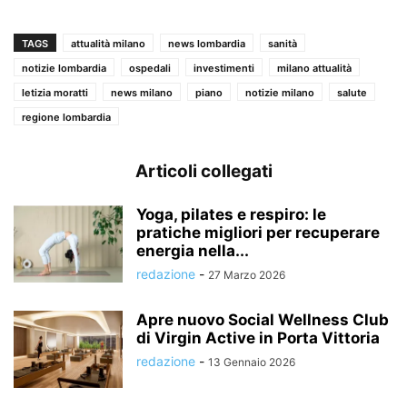
TAGS
attualità milano
news lombardia
sanità
notizie lombardia
ospedali
investimenti
milano attualità
letizia moratti
news milano
piano
notizie milano
salute
regione lombardia
Articoli collegati
Yoga, pilates e respiro: le
pratiche migliori per recuperare
energia nella...
redazione
-
27 Marzo 2026
Apre nuovo Social Wellness Club
di Virgin Active in Porta Vittoria
redazione
-
13 Gennaio 2026