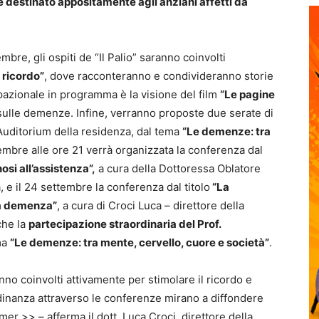
e destinato appositamente agli anziani affetti da
bre, gli ospiti de “Il Palio” saranno coinvolti
o ricordo”
, dove racconteranno e condivideranno storie
upazionale in programma è la visione del film
“Le pagine
 sulle demenze. Infine, verranno proposte due serate di
’Auditorium della residenza, dal tema
“Le demenze: tra
ttembre alle ore 21 verrà organizzata la conferenza dal
si all’assistenza”,
a cura della Dottoressa Oblatore
, e il 24 settembre la conferenza dal titolo
“La
da demenza”
, a cura di Croci Luca – direttore della
che la
partecipazione straordinaria del Prof.
ma
“Le demenze: tra mente, cervello, cuore e società”
.
anno coinvolti attivamente per stimolare il ricordo e
tadinanza attraverso le conferenze mirano a diffondere
r >> – afferma il dott. Luca Croci, direttore della