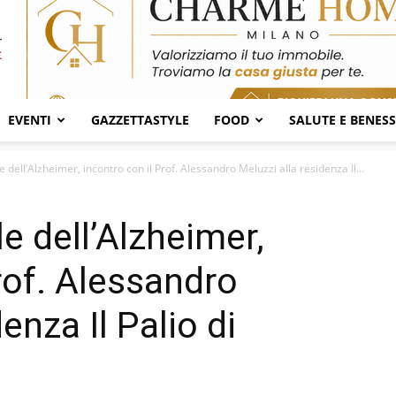
EVENTI
GAZZETTASTYLE
FOOD
SALUTE E BENES
dell’Alzheimer, incontro con il Prof. Alessandro Meluzzi alla residenza Il...
e dell’Alzheimer,
rof. Alessandro
enza Il Palio di