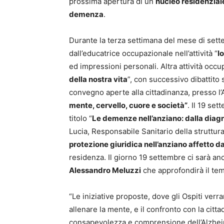
prossima apertura di un
nucleo residenzial
demenza
.
Durante la terza settimana del mese di settem
dall’educatrice occupazionale nell’attività “
I
ed impressioni personali. Altra attività occ
della nostra vita
”, con successivo dibattito
convegno aperte alla cittadinanza, presso l
mente, cervello, cuore e società”
. Il 19 se
titolo “
Le demenze nell’anziano: dalla diagno
Lucia, Responsabile Sanitario della struttura
protezione giuridica nell’anziano affetto 
residenza. Il giorno 19 settembre ci sarà an
Alessandro Meluzzi
che approfondirà il te
“Le iniziative proposte, dove gli Ospiti verr
allenare la mente, e il confronto con la cit
consapevolezza e comprensione dell’Alzheime