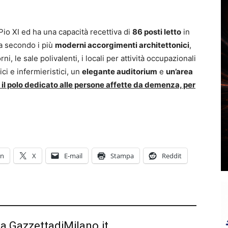
 Pio XI ed ha una capacità recettiva di
86 posti letto
in
a secondo i più
moderni accorgimenti architettonici
,
, le sale polivalenti, i locali per attività occupazionali
ci e infermieristici, un
elegante auditorium
e
un’area
il polo dedicato alle persone affette da demenza, per
In
X
E-mail
Stampa
Reddit
da GazzettadiMilano.it