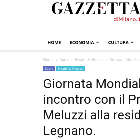
GazzettadiMilano.it
HOME
ECONOMIA
CULTURA
Home
Sport
Health & Fitness
Giornata Mondiale 
Sport
Health & Fitness
Giornata Mondial
incontro con il P
Meluzzi alla resid
Legnano.