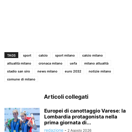
TAGS
sport
calcio
sport milano
calcio milano
attualità milano
cronaca milano
uefa
milano attualità
stadio san siro
news milano
euro 2032
notizie milano
comune di milano
Articoli collegati
Europei di canottaggio Varese: la
Lombardia protagonista nella
prima giornata di...
redazione
-
2 Agosto 2026