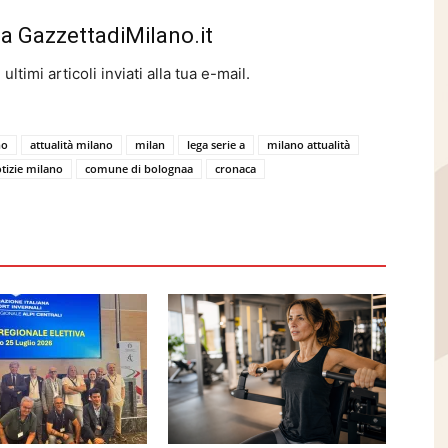
da GazzettadiMilano.it
ltimi articoli inviati alla tua e-mail.
no
attualità milano
milan
lega serie a
milano attualità
tizie milano
comune di bolognaa
cronaca