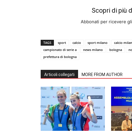
Scopri di più 
Abbonati per ricevere gli u
TAGS
sport
calcio
sport milano
calcio mila
campionato di serie a
news milano
bologna
no
prefettura di bologna
Articoli collegati
MORE FROM AUTHOR