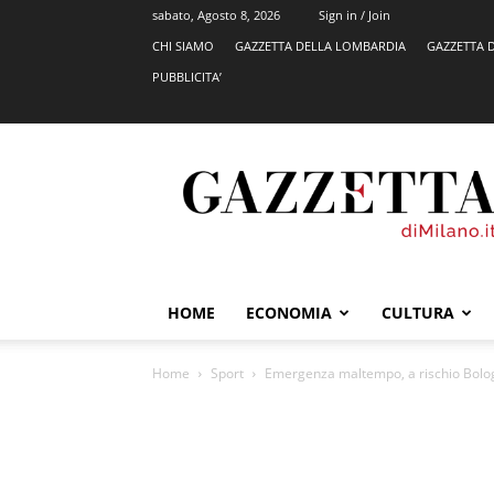
sabato, Agosto 8, 2026
Sign in / Join
CHI SIAMO
GAZZETTA DELLA LOMBARDIA
GAZZETTA 
PUBBLICITA’
GazzettadiMilano.it
HOME
ECONOMIA
CULTURA
Home
Sport
Emergenza maltempo, a rischio Bolo