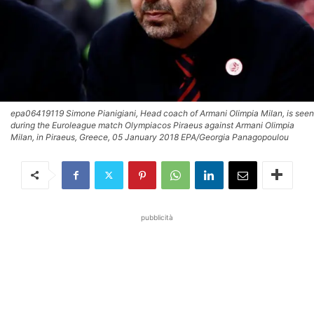
epa06419119 Simone Pianigiani, Head coach of Armani Olimpia Milan, is seen
during the Euroleague match Olympiacos Piraeus against Armani Olimpia
Milan, in Piraeus, Greece, 05 January 2018 EPA/Georgia Panagopoulou
pubblicità