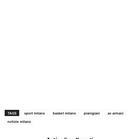
TAGS
sport milano
basket milano
pianigiani
ax armani
notizie milano