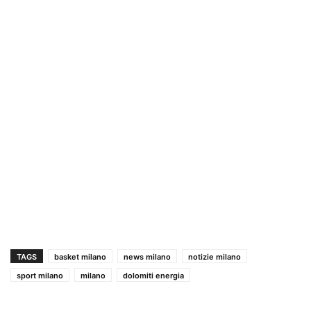
TAGS
basket milano
news milano
notizie milano
sport milano
milano
dolomiti energia