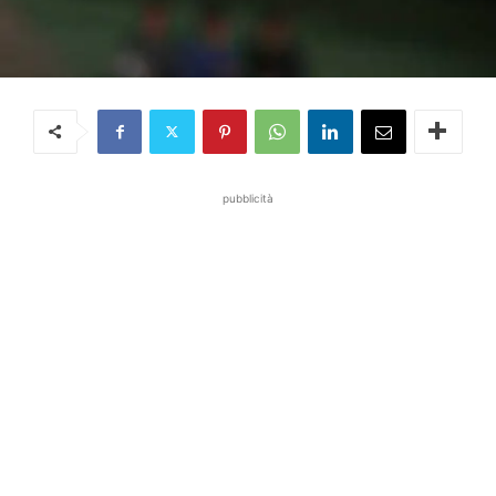
pubblicità