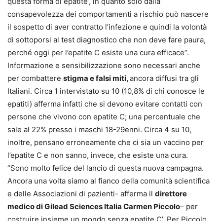
questa forma di epatite’, in quanto solo dalla
consapevolezza dei comportamenti a rischio può nascere
il sospetto di aver contratto l’infezione e quindi la volontà
di sottoporsi al test diagnostico che non deve fare paura,
perché oggi per l’epatite C esiste una cura efficace”.
Informazione e sensibilizzazione sono necessari anche
per combattere
stigma e falsi miti,
ancora diffusi tra gli
Italiani. Circa 1 intervistato su 10 (10,8% di chi conosce le
epatiti) afferma infatti che si devono evitare contatti con
persone che vivono con epatite C; una percentuale che
sale al 22% presso i maschi 18-29enni. Circa 4 su 10,
inoltre, pensano erroneamente che ci sia un vaccino per
l’epatite C e non sanno, invece, che esiste una cura.
“Sono molto felice del lancio di questa nuova campagna.
Ancora una volta siamo al fianco della comunità scientifica
e delle Associazioni di pazienti- afferma il
direttore
medico di Gilead Sciences Italia Carmen Piccolo
– per
costruire insieme un mondo senza epatite C’. Per Piccolo