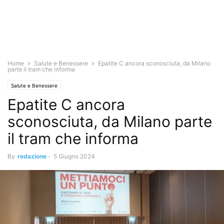
Home
Salute e Benessere
Epatite C ancora sconosciuta, da Milano
parte il tram che informa
Salute e Benessere
Epatite C ancora
sconosciuta, da Milano parte
il tram che informa
By
redazione
-
5 Giugno 2024