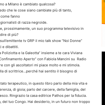
omo a Milano è cambiato qualcosa?
edo che le cose siano cambiate più di tanto,
iù come fanno
 giornalisti di razza negroide.
i e, prossimamente, un suo programma televisivo in
dire di più?
sull’emittente tv GRP il mio talk show “Noi Donne”
 e dibattiti.
a Poliziotta e la Galeotta” insieme a te cara Viviana
Confinamento Aperto” con Fabiola Mancini su Radio
re con gli ascoltatori mi piace molto e mi stimola.
a di scrittrice…perché hai sentito il bisogno di
tato terapeutico, in questo libro parlo della mia vita e
erenza, di gioia; parlo del carcere, della famiglia, del
sco. Ringrazio la casa editrice Pathos per la fiducia.
a, del tuo Congo. Hai desiderio, in un futuro non troppo