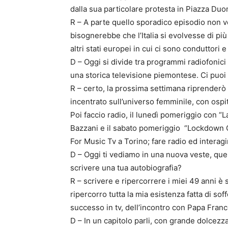
dalla sua particolare protesta in Piazza Du
R – A parte quello sporadico episodio non v
bisognerebbe che l’Italia si evolvesse di p
altri stati europei in cui ci sono conduttori e
D – Oggi si divide tra programmi radiofonic
una storica televisione piemontese. Ci puoi 
R – certo, la prossima settimana riprenderò 
incentrato sull’universo femminile, con ospiti
Poi faccio radio, il lunedì pomeriggio con “L
Bazzani e il sabato pomeriggio “Lockdown 
For Music Tv a Torino; fare radio ed interagi
D – Oggi ti vediamo in una nuova veste, quell
scrivere una tua autobiografia?
R – scrivere e ripercorrere i miei 49 anni è s
ripercorro tutta la mia esistenza fatta di soff
successo in tv, dell’incontro con Papa France
D – In un capitolo parli, con grande dolcezz