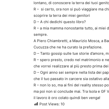
lontano, di conoscere la terra dei tuoi genit
R – si certo, ora non si può viaggiare ma ch
scoprire la terra dei miei genitori
D – A chi dedichi questo libro?
R – a mia mamma nonostante tutto, ai miei du
sempre.
A Piero Chiambretti, a Maurizio Mosca, a Ba
Cucuzza che ne ha curato la prefazione.
D – Tanto gossip sulle tue storie d’amore, m
R – spero presto, credo nel matrimonio e ne
che vorrei realizzare al più presto prima de
D – Ogni anno sei sempre nella lista dei papa
che il tuo passato in carcere sia ostativo al
R – non lo so, ma ai fini del reality stesso po
ma poi non si conclude mai. Tra Isola e GF 
il lavoro è oro colato quindi ben venga!
Post Views:
10