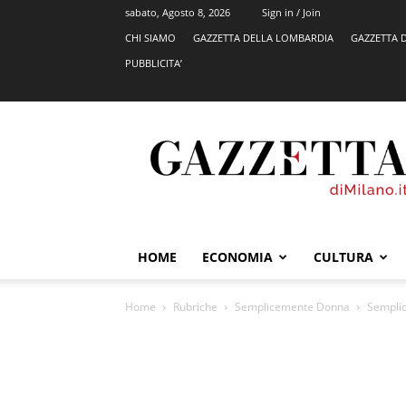
sabato, Agosto 8, 2026
Sign in / Join
CHI SIAMO
GAZZETTA DELLA LOMBARDIA
GAZZETTA 
PUBBLICITA’
GazzettadiMilano.it
HOME
ECONOMIA
CULTURA
Home
Rubriche
Semplicemente Donna
Sempli