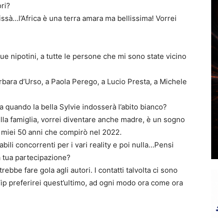
ori?
issà…l’Africa è una terra amara ma bellissima! Vorrei
e nipotini, a tutte le persone che mi sono state vicino
rbara d’Urso, a Paola Perego, a Lucio Presta, a Michele
a quando la bella Sylvie indosserà l’abito bianco?
lla famiglia, vorrei diventare anche madre, è un sogno
i miei 50 anni che compirò nel 2022.
bili concorrenti per i vari reality e poi nulla…Pensi
la tua partecipazione?
trebbe fare gola agli autori. I contatti talvolta ci sono
Vip preferirei quest’ultimo, ad ogni modo ora come ora