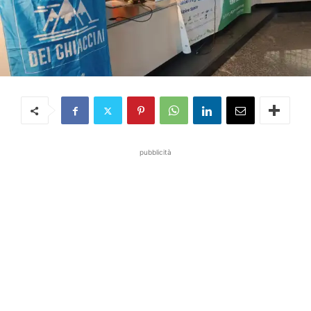
pubblicità