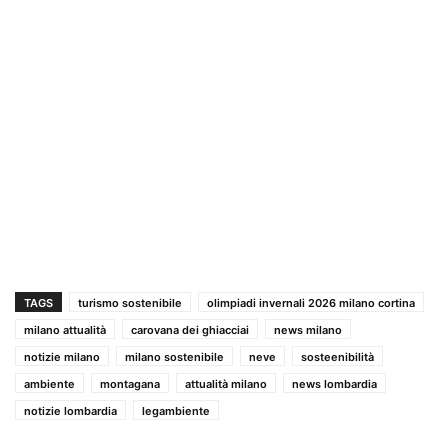
TAGS
turismo sostenibile
olimpiadi invernali 2026 milano cortina
milano attualità
carovana dei ghiacciai
news milano
notizie milano
milano sostenibile
neve
sosteenibilità
ambiente
montagana
attualità milano
news lombardia
notizie lombardia
legambiente