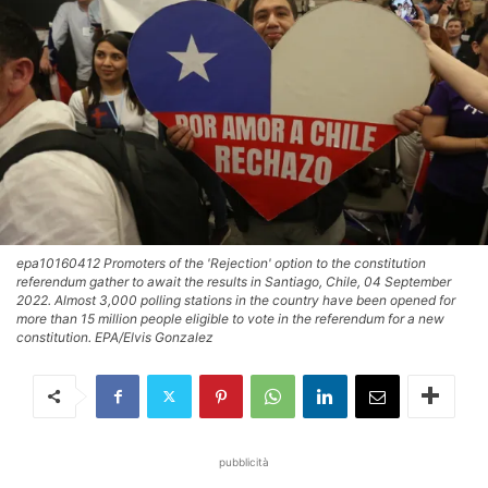
epa10160412 Promoters of the 'Rejection' option to the constitution
referendum gather to await the results in Santiago, Chile, 04 September
2022. Almost 3,000 polling stations in the country have been opened for
more than 15 million people eligible to vote in the referendum for a new
constitution. EPA/Elvis Gonzalez
pubblicità