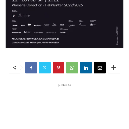
pubblicità