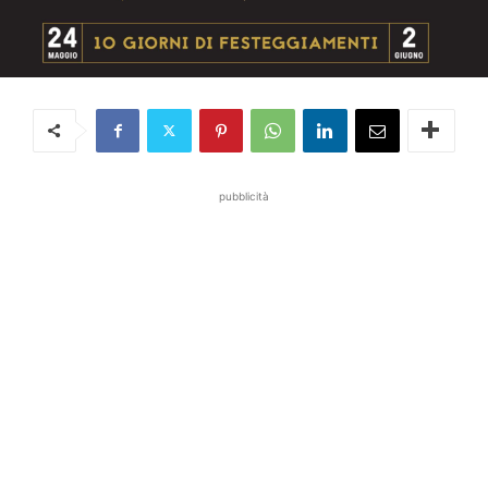
pubblicità