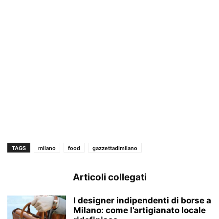
TAGS
milano
food
gazzettadimilano
Articoli collegati
I designer indipendenti di borse a
Milano: come l’artigianato locale