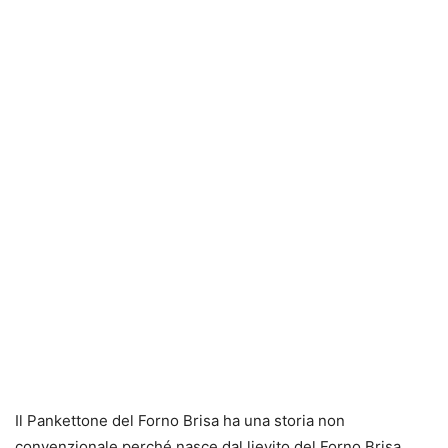
Il Pankettone del Forno Brisa ha una storia non
convenzionale perché nasce dal lievito del Forno Brisa