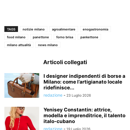
TAGS
notizie milano
agroalimentare
enogastronomia
food milano
panettone
forno brisa
pankettone
milano attualità
news milano
Articoli collegati
I designer indipendenti di borse a
Milano: come l’artigianato locale
ridefinisce...
redazione
-
23 Luglio 2026
Yenisey Constantin: attrice,
modella e imprenditrice, il talento
italo-cubano
redazione
-
19 Luglio 2026