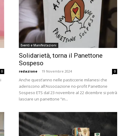
Eventi e Manifestazioni
Solidarietà, torna il Panettone
Sospeso
redazione
-
19 Novembre 2024
0
0
i
Anche quest’anno nelle pasticcerie milanesi che
aderiscono all’Associazione no-profit Panettone
Sospeso ETS dal 23 novembre al 22 dicembre si potrà
lasciare un panettone “in...