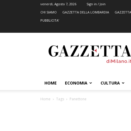
venerdì, Agosto 7, 2026
Sign in / Join
CHI SIAMO
GAZZETTA DELLA LOMBARDIA
GAZZETTA
PUBBLICITA’
GazzettadiMilano.it
HOME
ECONOMIA
CULTURA
Home
Tags
Panettone