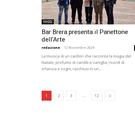
FOOD
Bar Brera presenta il Panettone
dell’Arte
redazione
-
12 Novembre 2024
La musica di un carillon che racconta la magia del
Natale, profumo di canditi e vaniglia, ricordi di
infanzia e sogni, racchiusi in un...
...
1
2
3
12