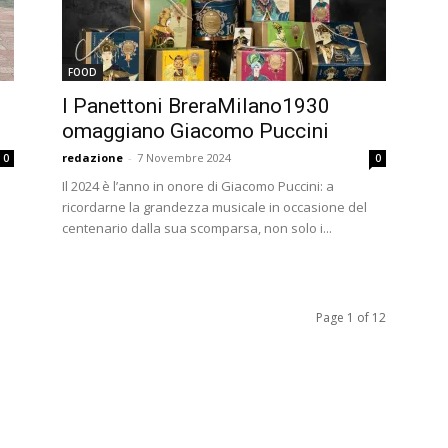
FOOD
I Panettoni BreraMilano1930
omaggiano Giacomo Puccini
redazione
-
7 Novembre 2024
0
0
Il 2024 è l’anno in onore di Giacomo Puccini: a
ricordarne la grandezza musicale in occasione del
centenario dalla sua scomparsa, non solo i...
Page 1 of 12