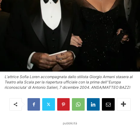
L'attrice Sofia Loren accompagnata dallo stilista Giorgio Armani stasera al
Teatro alla Scala per la riapertura ufficiale con la prima dell''Europa
riconosciuta' di Antonio Salieri, 7 dicembre 2004. ANSA/MATTEO BAZZI
pubblicità