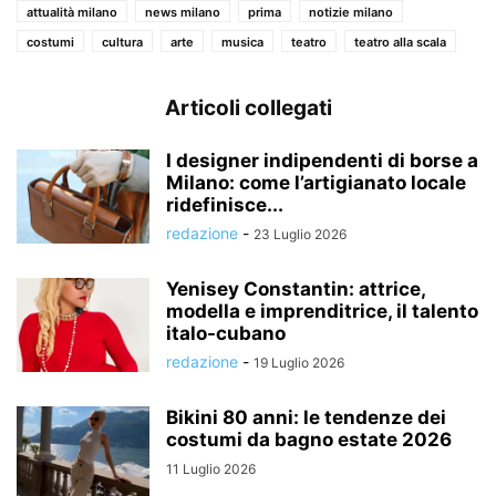
attualità milano
news milano
prima
notizie milano
costumi
cultura
arte
musica
teatro
teatro alla scala
Articoli collegati
I designer indipendenti di borse a
Milano: come l’artigianato locale
ridefinisce...
redazione
-
23 Luglio 2026
Yenisey Constantin: attrice,
modella e imprenditrice, il talento
italo-cubano
redazione
-
19 Luglio 2026
Bikini 80 anni: le tendenze dei
costumi da bagno estate 2026
11 Luglio 2026