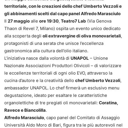
territoriale, con le creazioni dello chef Umberto Vezzoli e
gli abbinamenti scelti dal capo panel Alfredo Marasciulo
Il
27 maggio
alle
ore 19:30
,
Teatro7 Lab
(Via Genova
Thaon di Revel 7, Milano) ospita un evento unico dedicato
alla scoperta degli
oli extravergine di oliva monovarietali
,
protagonisti di una serata che unisce l’eccellenza
gastronomica alla cultura dell’olio italiano.
L’iniziativa nasce dalla volontà di
UNAPOL
– Unione
Nazionale Associazioni Produttori Olivicoli – di valorizzare
le eccellenze territoriali di ogni olio EVO, attraverso la
cucina d’autore e la creatività dello
chef Umberto Vezzoli
,
ambassador UNAPOL. Lo chef firmerà un esclusivo menu
degustazione, ideato per esaltare le caratteristiche
organolettiche di tre pregiati oli monovarietali:
Coratina,
Ravece e Biancolilla
.
Alfredo Marasciulo
, capo panel del Comitato di Assaggio
Università Aldo Moro di Bari, figura tra le più autorevoli nel