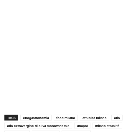
TAGS
enogastronomia
food milano
attualità milano
olio
olio extravergine di oliva monovarietale
unapol
milano attualità