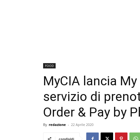
FOOD
MyCIA lancia My
servizio di preno
Order & Pay by P
By
redazione
-
22 Aprile 2020
condividi