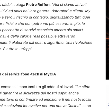
 sfida”.
spiega
Pietro Ruffoni. “
Noi
ci siamo attivati
tivi ed unici nel loro genere, ristoratori e clienti. My
 zero il rischio di contagio, digitalizzando tutti quei
e fisici e che non potranno più esserlo. In più, le
l pacchetto di servizi associato ancora più smart
onali e delle calorie resa possibile attraverso
edienti elaborate dal nostro algoritmo. Una rivoluzione
. E tutto in un’app”.
ita dei servizi food-tech di MyCIA
onsensi importanti tra gli addetti ai lavori. “
Le sfide
i garantire la sicurezza dei nostri ospiti anche
mettano di continuare ad emozionarli nei nostri locali
rsi a soluzioni innovative per una nuova Cucina
”, sono