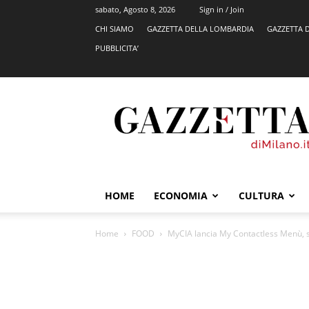
sabato, Agosto 8, 2026
Sign in / Join
CHI SIAMO
GAZZETTA DELLA LOMBARDIA
GAZZETTA 
PUBBLICITA’
GazzettadiMilano.it
HOME
ECONOMIA
CULTURA
Home
FOOD
MyCIA lancia My Contactless Menù, se