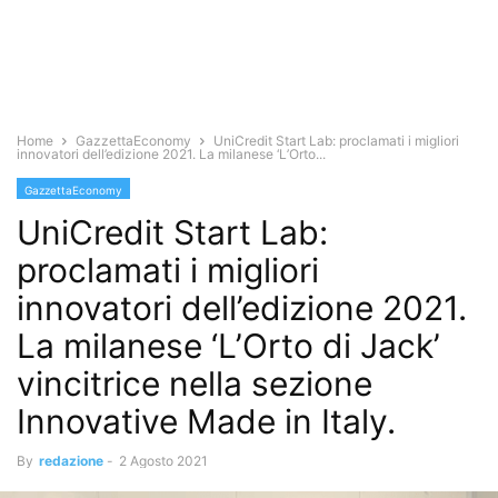
Home
GazzettaEconomy
UniCredit Start Lab: proclamati i migliori
innovatori dell’edizione 2021. La milanese ‘L’Orto...
GazzettaEconomy
UniCredit Start Lab:
proclamati i migliori
innovatori dell’edizione 2021.
La milanese ‘L’Orto di Jack’
vincitrice nella sezione
Innovative Made in Italy.
By
redazione
-
2 Agosto 2021