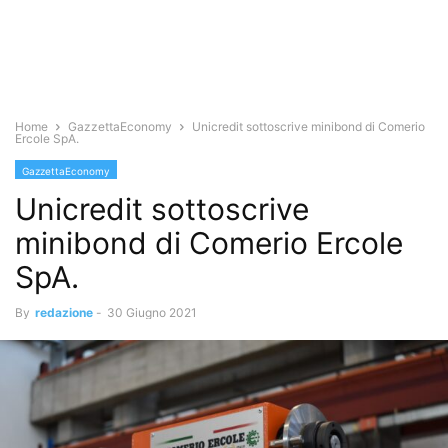
Home
GazzettaEconomy
Unicredit sottoscrive minibond di Comerio
Ercole SpA.
GazzettaEconomy
Unicredit sottoscrive
minibond di Comerio Ercole
SpA.
By
redazione
-
30 Giugno 2021