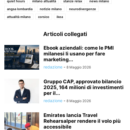
quiet hours
milano attualità
stanze relax
news milano
angsa lombardia
notizie milano
neurodivergenze
attualità milano
corsico
ikea
Articoli collegati
Ebook aziendali: come le PMI
milanesi li usano per fare
marketing...
redazione
-
8 Maggio 2026
Gruppo CAP, approvato bilancio
2025, 164 milioni di investimenti
per il...
redazione
-
8 Maggio 2026
Emirates lancia Travel
Rehearsalper rendere il volo più
accessibile