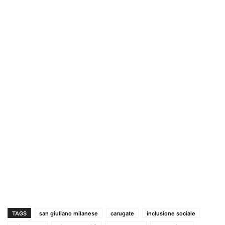
TAGS
san giuliano milanese
carugate
inclusione sociale