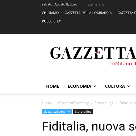
sabato, Agosto 8, 2026
Sign in / Join
CHI SIAMO
GAZZETTA DELLA LOMBARDIA
GAZZETTA 
PUBBLICITA’
GazzettadiMilano.it
HOME
ECONOMIA
CULTURA
Home
GazzettaEconomy
Storytelling
Fiditalia,
GazzettaEconomy
Storytelling
Fiditalia, nuova 