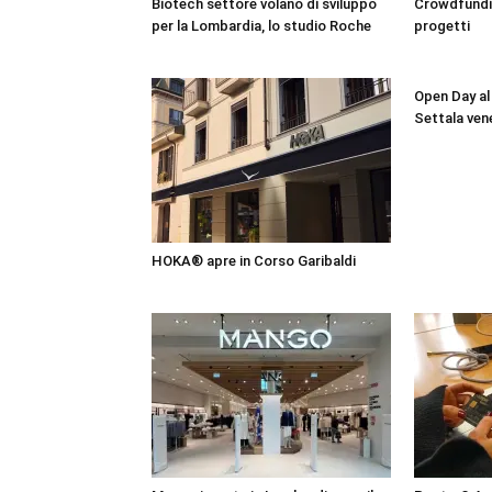
Biotech settore volano di sviluppo
Crowdfundin
per la Lombardia, lo studio Roche
progetti
Open Day al
Settala ven
HOKA® apre in Corso Garibaldi