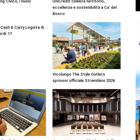
g Civico, i nuovi
UniCredit celebra territorio,
eccellenze e sostenibilità a Ca’ del
Bosco
 Cash & Carry Logista di
erdì 17
Vicolungo The Style Outlets
sponsor ufficiale Stramilano 2026