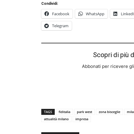
Condividi:
Facebook
WhatsApp
Linked
Telegram
Scopri di più 
Abbonati per ricevere gli u
TAGS
fiditalia
park west
zona bisceglie
mila
attualità milano
impresa