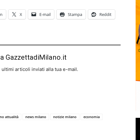
In
X
E-mail
Stampa
Reddit
da GazzettadiMilano.it
ltimi articoli inviati alla tua e-mail.
no attualità
news milano
notizie milano
economia