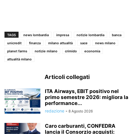
TAGS
news lombardia
impresa
notizie lombardia
banca
unicredit
finanza
milano attualità
sace
news milano
planet farms
notizie milano
crimido
economia
attualità milano
Articoli collegati
ITA Airways, EBIT positivo nel
primo semestre 2026: migliora la
performance...
redazione
-
8 Agosto 2026
Caro carburanti, CONFEDRA
lancia il Consorzio acquisti: