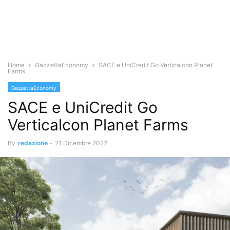
Home
GazzettaEconomy
SACE e UniCredit Go Verticalcon Planet
Farms
GazzettaEconomy
SACE e UniCredit Go
Verticalcon Planet Farms
By
redazione
-
21 Dicembre 2022