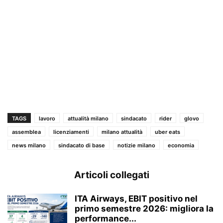
TAGS
lavoro
attualità milano
sindacato
rider
glovo
assemblea
licenziamenti
milano attualità
uber eats
news milano
sindacato di base
notizie milano
economia
Articoli collegati
ITA Airways, EBIT positivo nel
primo semestre 2026: migliora la
performance...