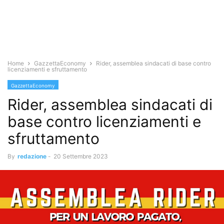
Home
GazzettaEconomy
Rider, assemblea sindacati di base contro
licenziamenti e sfruttamento
GazzettaEconomy
Rider, assemblea sindacati di
base contro licenziamenti e
sfruttamento
By
redazione
-
20 Settembre 2023