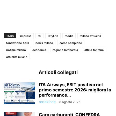
TAGS
impresa
rai
CityLife
media
milano attualità
fondazione fiera
news milano
corso sempione
notizie milano
economia
regione lombardia
attilio fontana
attualità milano
Articoli collegati
ITA Airways, EBIT positivo nel
primo semestre 2026: migliora la
performance...
redazione
-
8 Agosto 2026
Caro carburanti, CONFEDRA