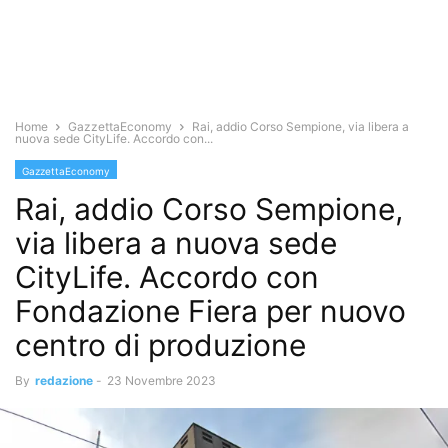
Home
GazzettaEconomy
Rai, addio Corso Sempione, via libera a
nuova sede CityLife. Accordo con...
GazzettaEconomy
Rai, addio Corso Sempione,
via libera a nuova sede
CityLife. Accordo con
Fondazione Fiera per nuovo
centro di produzione
By
redazione
-
23 Novembre 2023