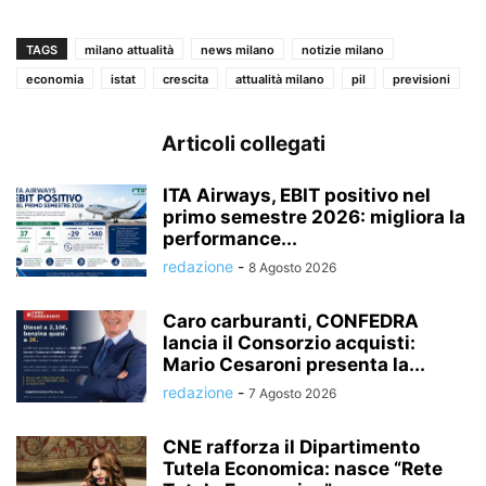
TAGS
milano attualità
news milano
notizie milano
economia
istat
crescita
attualità milano
pil
previsioni
Articoli collegati
ITA Airways, EBIT positivo nel
primo semestre 2026: migliora la
performance...
redazione
-
8 Agosto 2026
Caro carburanti, CONFEDRA
lancia il Consorzio acquisti:
Mario Cesaroni presenta la...
redazione
-
7 Agosto 2026
CNE rafforza il Dipartimento
Tutela Economica: nasce “Rete