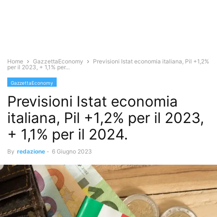
Home
GazzettaEconomy
Previsioni Istat economia italiana, Pil +1,2%
per il 2023, + 1,1% per...
GazzettaEconomy
Previsioni Istat economia
italiana, Pil +1,2% per il 2023,
+ 1,1% per il 2024.
By
redazione
-
6 Giugno 2023