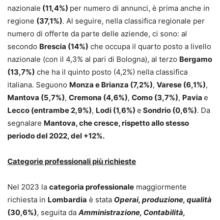
nazionale
(11,4%)
per numero di annunci, è prima anche in
regione
(37,1%)
. Al seguire, nella classifica regionale per
numero di offerte da parte delle aziende, ci sono: al
secondo
Brescia (14%)
che occupa il quarto posto a livello
nazionale (con il 4,3% al pari di Bologna), al terzo
Bergamo
(13,7%)
che ha il quinto posto (4,2%) nella classifica
italiana. Seguono
Monza e Brianza (7,2%)
,
Varese (6,1%)
,
Mantova (5,7%)
,
Cremona (4,6%)
,
Como (3,7%)
,
Pavia
e
Lecco (entrambe 2,9%)
,
Lodi (1,6%)
e
Sondrio (0,6%)
. Da
segnalare
Mantova, che cresce, rispetto allo stesso
periodo del 2022, del +12%.
Categorie professionali più richieste
Nel 2023 la
categoria professionale
maggiormente
richiesta in
Lombardia
è stata
Operai, produzione, qualità
(30,6%)
, seguita da
Amministrazione, Contabilità,