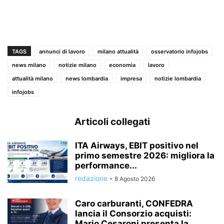
TAGS
annunci di lavoro
milano attualità
osservatorio infojobs
news milano
notizie milano
economia
lavoro
attualità milano
news lombardia
impresa
notizie lombardia
infojobs
Articoli collegati
ITA Airways, EBIT positivo nel
primo semestre 2026: migliora la
performance...
redazione
-
8 Agosto 2026
Caro carburanti, CONFEDRA
lancia il Consorzio acquisti:
Mario Cesaroni presenta la...