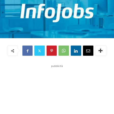
pubblicità