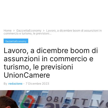
Home
GazzettaEconomy
Lavoro, a dicembre boom di assunzioni in
commercio e turismo, le previsioni...
GazzettaEconomy
Lavoro, a dicembre boom di
assunzioni in commercio e
turismo, le previsioni
UnionCamere
By
redazione
-
7 Dicembre 2023