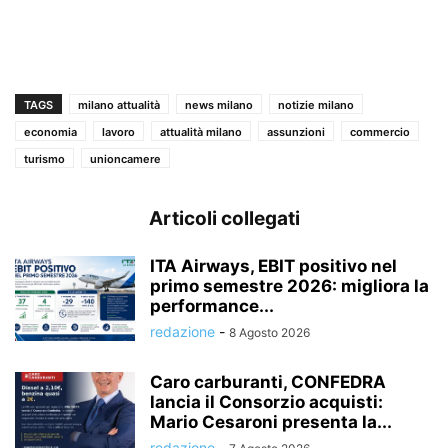
TAGS
milano attualità
news milano
notizie milano
economia
lavoro
attualità milano
assunzioni
commercio
turismo
unioncamere
Articoli collegati
ITA Airways, EBIT positivo nel
primo semestre 2026: migliora la
performance...
redazione
-
8 Agosto 2026
Caro carburanti, CONFEDRA
lancia il Consorzio acquisti:
Mario Cesaroni presenta la...
redazione
-