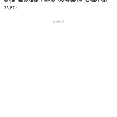
seguiti dai contratti a tempo indeterminato (84mila unità,
23,8%).
pubblicità